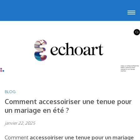
Aller
Echoart
Voyagez au cœur de l'art
au
contenu
(Pressez
Entrée)
BLOG
Comment accessoiriser une tenue pour
un mariage en été ?
janvier 22, 2025
Comment
accessoiriser une tenue pour un mariage