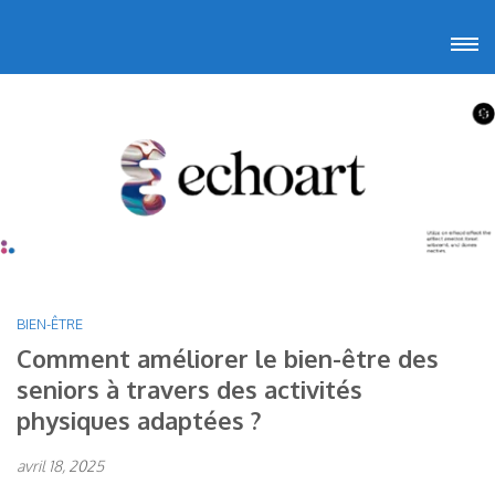
Aller
Echoart
Voyagez au cœur de l'art
au
contenu
(Pressez
Entrée)
BIEN-ÊTRE
Comment améliorer le bien-être des
seniors à travers des activités
physiques adaptées ?
avril 18, 2025