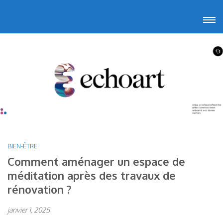
Aller
Echoart
Voyagez au cœur de l'art
au
contenu
(Pressez
Entrée)
BIEN-ÊTRE
Comment aménager un espace de
méditation après des travaux de
rénovation ?
janvier 1, 2025