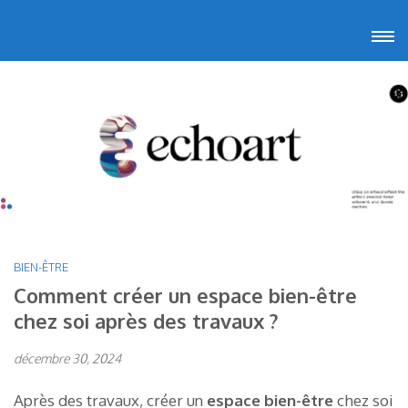
Aller
Echoart
Voyagez au cœur de l'art
au
contenu
(Pressez
Entrée)
BIEN-ÊTRE
Comment créer un espace bien-être
chez soi après des travaux ?
décembre 30, 2024
Après des travaux, créer un
espace bien-être
chez soi