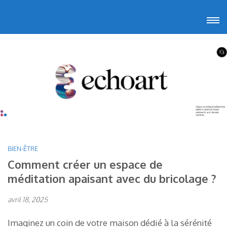
Aller
Echoart
Voyagez au cœur de l'art
au
contenu
(Pressez
Entrée)
BIEN-ÊTRE
Comment créer un espace de
méditation apaisant avec du bricolage ?
avril 18, 2025
Imaginez un coin de votre maison dédié à la sérénité