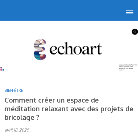
Aller
Echoart
Voyagez au cœur de l'art
au
contenu
(Pressez
Entrée)
BIEN-ÊTRE
Comment créer un espace de
méditation relaxant avec des projets de
bricolage ?
avril 18, 2025