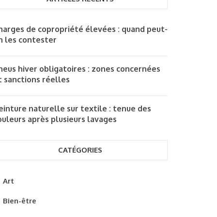
harges de copropriété élevées : quand peut-
n les contester
neus hiver obligatoires : zones concernées
t sanctions réelles
einture naturelle sur textile : tenue des
ouleurs après plusieurs lavages
CATÉGORIES
Art
Bien-être