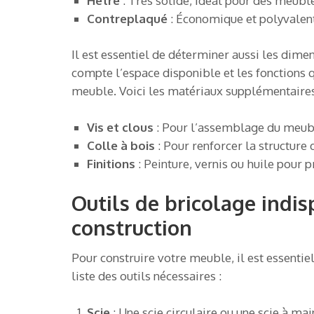
Hêtre
: Très solide, idéal pour des meubl
Contreplaqué
: Économique et polyvalent, 
Il est essentiel de déterminer aussi les dime
compte l’espace disponible et les fonctions 
meuble. Voici les matériaux supplémentaires
Vis et clous
: Pour l’assemblage du meuble
Colle à bois
: Pour renforcer la structure 
Finitions
: Peinture, vernis ou huile pour 
Outils de bricolage indi
construction
Pour construire votre meuble, il est essenti
liste des outils nécessaires :
Scie
: Une scie circulaire ou une scie à mai