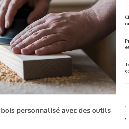
C
o
P
e
T
c
ois personnalisé avec des outils