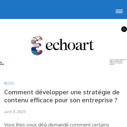
Aller
Echoart
Voyagez au cœur de l'art
au
contenu
(Pressez
Entrée)
BLOG
Comment développer une stratégie de
contenu efficace pour son entreprise ?
avril 11, 2025
Vous êtes-vous déjà demandé comment certains