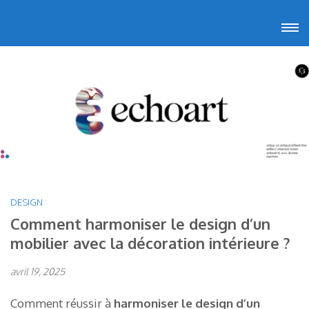
Aller
Echoart
Voyagez au cœur de l'art
au
contenu
(Pressez
Entrée)
DESIGN
Comment harmoniser le design d’un
mobilier avec la décoration intérieure ?
avril 19, 2025
Comment réussir à
harmoniser le design d’un