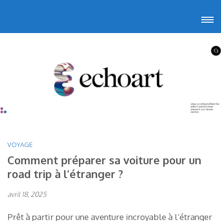
Aller
Echoart
Voyagez au cœur de l'art
au
contenu
(Pressez
Entrée)
VOYAGE
Comment préparer sa voiture pour un
road trip à l’étranger ?
avril 18, 2025
Prêt à partir pour une aventure incroyable à l’étranger