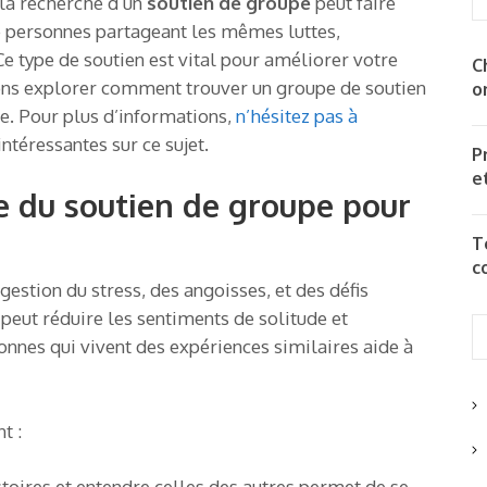
 la recherche d’un
soutien de groupe
peut faire
e personnes partageant les mêmes luttes,
e type de soutien est vital pour améliorer votre
C
llons explorer comment trouver un groupe de soutien
o
le. Pour plus d’informations,
n’hésitez pas à
ntéressantes sur ce sujet.
P
e
 du soutien de groupe pour
T
c
gestion du stress, des angoisses, et des défis
 peut réduire les sentiments de solitude et
onnes qui vivent des expériences similaires aide à
t :
stoires et entendre celles des autres permet de se