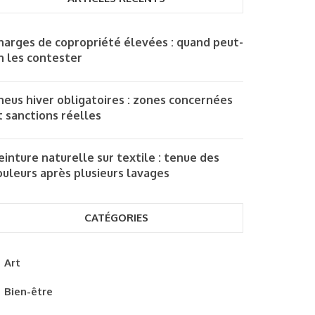
harges de copropriété élevées : quand peut-
n les contester
neus hiver obligatoires : zones concernées
t sanctions réelles
einture naturelle sur textile : tenue des
ouleurs après plusieurs lavages
CATÉGORIES
Art
Bien-être