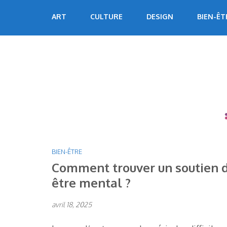
Aller
Echoart
Voyagez au cœur de l'art
ART
CULTURE
DESIGN
BIEN-ÊT
au
contenu
(Pressez
Entrée)
BIEN-ÊTRE
Comment trouver un soutien d
être mental ?
avril 18, 2025