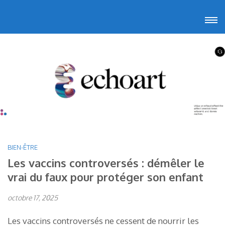
Aller
Echoart
Voyagez au cœur de l'art
au
contenu
(Pressez
Entrée)
BIEN-ÊTRE
Les vaccins controversés : démêler le
vrai du faux pour protéger son enfant
octobre 17, 2025
Les vaccins controversés ne cessent de nourrir les