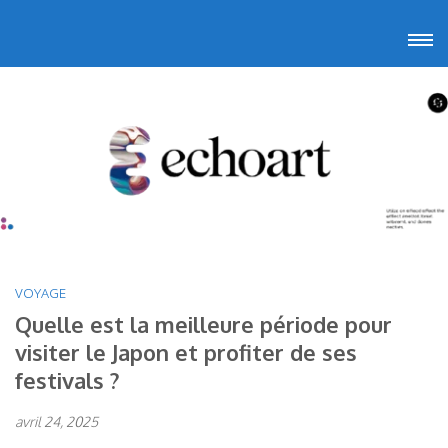
Aller
Echoart
Voyagez au cœur de l'art
au
contenu
(Pressez
Entrée)
VOYAGE
Quelle est la meilleure période pour
visiter le Japon et profiter de ses
festivals ?
avril 24, 2025