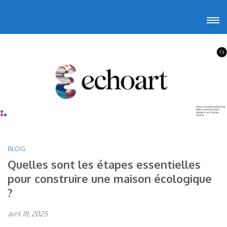
Aller
Echoart
Voyagez au cœur de l'art
au
contenu
(Pressez
Entrée)
BLOG
Quelles sont les étapes essentielles
pour construire une maison écologique
?
avril 18, 2025