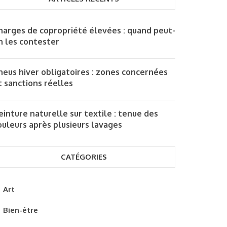
harges de copropriété élevées : quand peut-
n les contester
neus hiver obligatoires : zones concernées
t sanctions réelles
einture naturelle sur textile : tenue des
ouleurs après plusieurs lavages
CATÉGORIES
Art
Bien-être