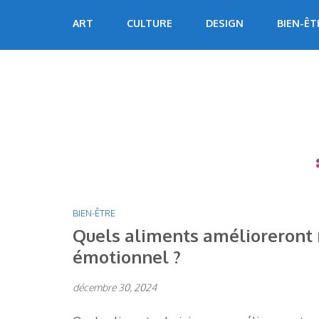
Aller
Echoart
Voyagez au cœur de l'art
ART
CULTURE
DESIGN
BIEN-ÊT
au
contenu
(Pressez
Entrée)
BIEN-ÊTRE
Quels aliments amélioreront 
émotionnel ?
décembre 30, 2024