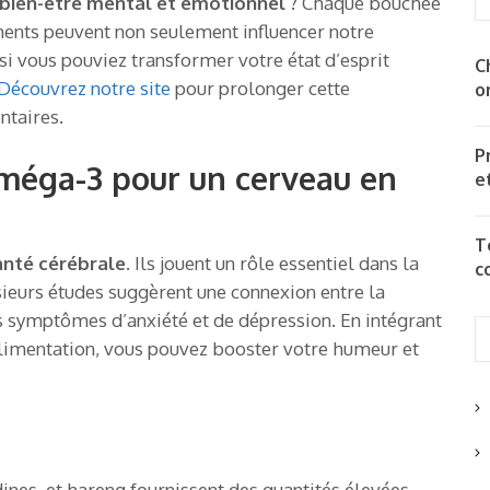
bien-être mental et émotionnel
? Chaque bouchée
ments peuvent non seulement influencer notre
si vous pouviez transformer votre état d’esprit
C
Découvrez notre site
pour prolonger cette
o
ntaires.
P
oméga-3 pour un cerveau en
e
T
anté cérébrale
. Ils jouent un rôle essentiel dans la
c
sieurs études suggèrent une connexion entre la
 symptômes d’anxiété et de dépression. En intégrant
limentation, vous pouvez booster votre humeur et
nes, et hareng fournissent des quantités élevées