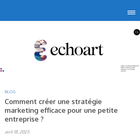
Aller
Echoart
Voyagez au cœur de l'art
au
contenu
(Pressez
Entrée)
BLOG
Comment créer une stratégie
marketing efficace pour une petite
entreprise ?
avril 18, 2025