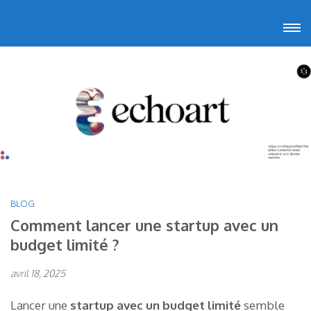
Aller
Echoart
Voyagez au cœur de l'art
au
contenu
(Pressez
Entrée)
BLOG
Comment lancer une startup avec un
budget limité ?
avril 18, 2025
Lancer une
startup avec un budget limité
semble