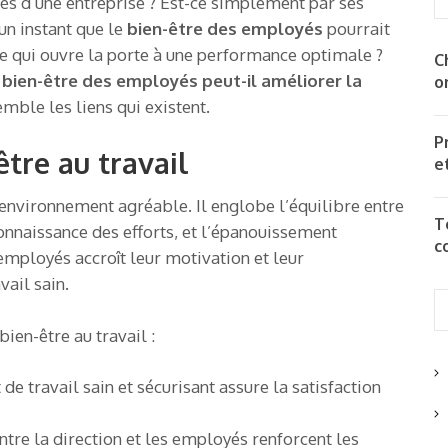
s d’une entreprise ? Est-ce simplement par ses
un instant que le
bien-être des employés
pourrait
-ce qui ouvre la porte à une performance optimale ?
C
bien-être des employés peut-il améliorer la
o
mble les liens qui existent.
P
tre au travail
e
 environnement agréable. Il englobe l’équilibre entre
T
connaissance des efforts, et l’épanouissement
c
 employés accroît leur motivation et leur
vail sain.
bien-être au travail :
e travail sain et sécurisant assure la satisfaction
tre la direction et les employés renforcent les