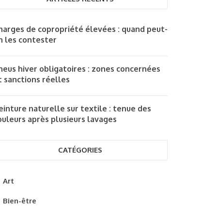
harges de copropriété élevées : quand peut-
n les contester
neus hiver obligatoires : zones concernées
t sanctions réelles
einture naturelle sur textile : tenue des
ouleurs après plusieurs lavages
CATÉGORIES
Art
Bien-être