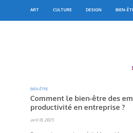
Aller
Echoart
Voyagez au cœur de l'art
ART
CULTURE
DESIGN
BIEN-ÊT
au
contenu
(Pressez
Entrée)
BIEN-ÊTRE
Comment le bien-être des emp
productivité en entreprise ?
avril 18, 2025