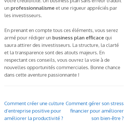
votre crédibilité. Un business plan sans erreur traduit
un
professionnalisme
et une rigueur appréciés par
les investisseurs.
En prenant en compte tous ces éléments, vous serez
armé pour rédiger un
business plan efficace
qui
saura attirer des investisseurs. La structure, la clarté
et la transparence sont des atouts majeurs. En
respectant ces conseils, vous ouvrez la voie à de
nouvelles opportunités commerciales. Bonne chance
dans cette aventure passionnante !
Navigation
Comment créer une culture
Comment gérer son stress
de
d’entreprise positive pour
financier pour améliorer
l’article
améliorer la productivité ?
son bien-être ?