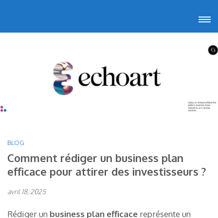
Aller
Echoart
Voyagez au cœur de l'art
au
contenu
(Pressez
Entrée)
BLOG
Comment rédiger un business plan
efficace pour attirer des investisseurs ?
avril 18, 2025
Rédiger un
business plan efficace
représente un