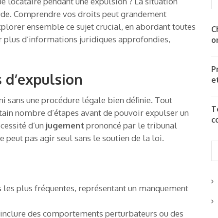
ue locataire pendant une expulsion ? La situation
itude. Comprendre vos droits peut grandement
explorer ensemble ce sujet crucial, en abordant toutes
C
r plus d’informations juridiques approfondies,
o
P
 d’expulsion
e
ni sans une procédure légale bien définie. Tout
T
ertain nombre d’étapes avant de pouvoir expulser un
c
écessité d’un
jugement
prononcé par le tribunal
 peut pas agir seul sans le soutien de la loi.
es les plus fréquentes, représentant un manquement
t inclure des comportements perturbateurs ou des