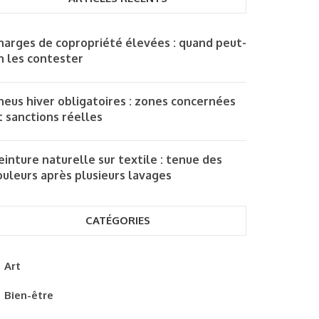
harges de copropriété élevées : quand peut-
n les contester
neus hiver obligatoires : zones concernées
t sanctions réelles
einture naturelle sur textile : tenue des
ouleurs après plusieurs lavages
CATÉGORIES
Art
Bien-être