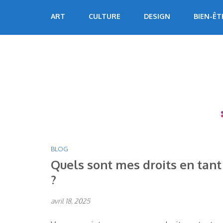
Aller
Echoart
Voyagez au cœur de l'art
ART
CULTURE
DESIGN
BIEN-ÊT
au
contenu
(Pressez
Entrée)
BLOG
Quels sont mes droits en tant
?
avril 18, 2025