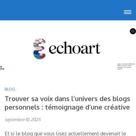
Aller
Echoart
Voyagez au cœur de l'art
au
contenu
(Pressez
Entrée)
BLOG
Trouver sa voix dans l’univers des blogs
personnels : témoignage d’une créative
septembre 10, 2025
Et si le blog que vous lisez actuellement devenait le