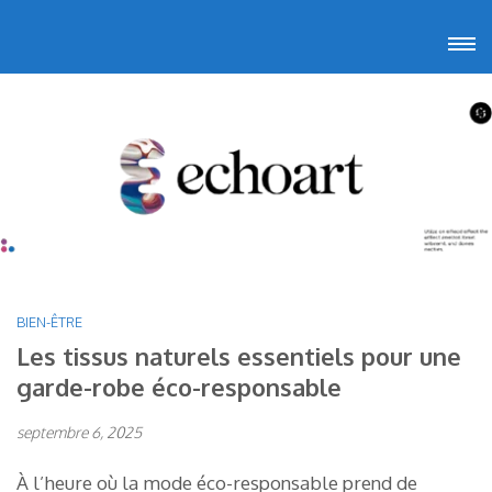
Aller
Echoart
Voyagez au cœur de l'art
au
contenu
(Pressez
Entrée)
BIEN-ÊTRE
Les tissus naturels essentiels pour une
garde-robe éco-responsable
septembre 6, 2025
À l’heure où la mode éco-responsable prend de